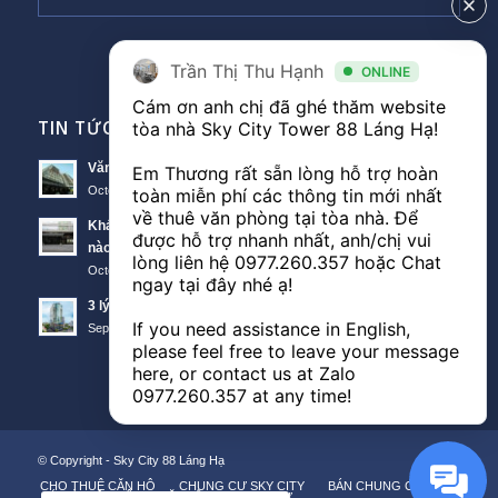
Trần Thị Thu Hạnh
ONLINE
Cám ơn anh chị đã ghé thăm website 
TIN TỨC VĂN PHÒNG
tòa nhà Sky City Tower 88 Láng Hạ! 

Văn phòng Sky City văn phòng cho thuê nổi bật tại Đống Đa
Em Thương rất sẵn lòng hỗ trợ hoàn 
October 11, 2018 - 10:00 am
toàn miễn phí các thông tin mới nhất 
về thuê văn phòng tại tòa nhà. Để 
Khách hàng thuê văn phòng The Lancaster theo diện tích
được hỗ trợ nhanh nhất, anh/chị vui 
nào?
lòng liên hệ 
0977.260.357
 hoặc Chat 
October 11, 2018 - 3:51 am
ngay tại đây nhé ạ! 

3 lý do nên thuê văn phòng Sunwah Tower
If you need assistance in English, 
September 21, 2018 - 3:48 am
please feel free to leave your message 
here, or contact us at Zalo 
0977.260.357
 at any time!
© Copyright -
Sky City 88 Láng Hạ
CHO THUÊ CĂN HỘ
CHUNG CƯ SKY CITY
BÁN CHUNG CƯ
KÝ GỬI CĂN HỘ
MẶT BẰNG CHUNG CƯ