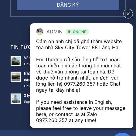
ADMIN
ONLINE
Cám ơn anh chị đã ghé thăm website 
TIN TỨC VĂN PHÒNG
tòa nhà Sky City Tower 88 Láng Hạ! 

Văn phòng Sky City văn phòng cho thuê nổi bật tại Đống Đa
Em Thương rất sẵn lòng hỗ trợ hoàn 
October 11, 2018 - 10:00 am
toàn miễn phí các thông tin mới nhất 
về thuê văn phòng tại tòa nhà. Để 
Khách hàng thuê văn phòng The Lancaster theo diện tích
được hỗ trợ nhanh nhất, anh/chị vui 
nào?
lòng liên hệ 
0977.260.357
 hoặc Chat 
October 11, 2018 - 3:51 am
ngay tại đây nhé ạ! 

3 lý do nên thuê văn phòng Sunwah Tower
If you need assistance in English, 
September 21, 2018 - 3:48 am
please feel free to leave your message 
here, or contact us at Zalo 
0977.260.357
 at any time!