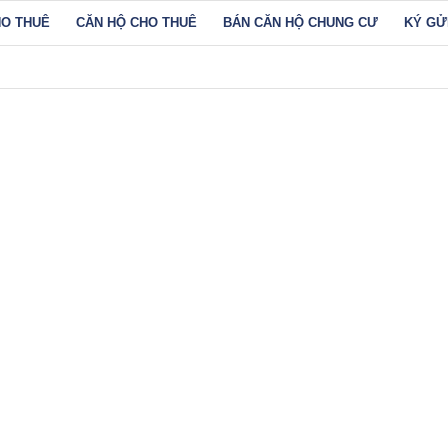
HO THUÊ
CĂN HỘ CHO THUÊ
BÁN CĂN HỘ CHUNG CƯ
KÝ GỬ