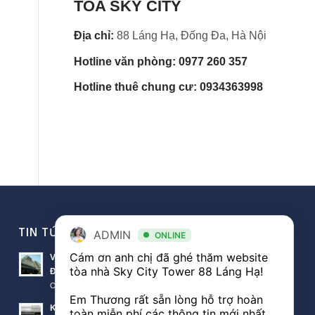
TÒA SKY CITY
Địa chỉ:
88 Láng Hạ, Đống Đa, Hà Nội
Hotline văn phòng: 0977 260 357
Hotline thuê chung cư: 0934363998
TIN TỨC VĂN PHÒNG
ADMIN
ONLINE
Cám ơn anh chị đã ghé thăm website 
Văn phòng Sky City văn phòng cho thuê nổi bật tại
tòa nhà Sky City Tower 88 Láng Hạ! 

Đống Đa
October 11, 2018 - 10:00 am
Em Thương rất sẵn lòng hỗ trợ hoàn 
Khách hàng thuê văn phòng The Lancaster theo diện
toàn miễn phí các thông tin mới nhất 