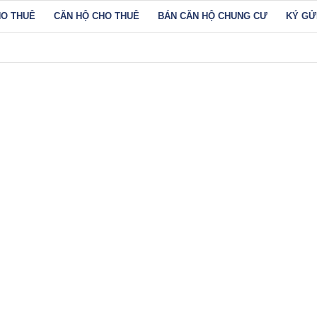
HO THUÊ
CĂN HỘ CHO THUÊ
BÁN CĂN HỘ CHUNG CƯ
KÝ GỬ