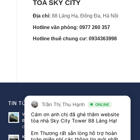
TÒA SKY CITY
Địa chỉ:
88 Láng Hạ, Đống Đa, Hà Nội
Hotline văn phòng: 0977 260 357
Hotline thuê chung cư: 0934363998
TIN TỨC VĂN PHÒNG
Trần Thị Thu Hạnh
ONLINE
Cám ơn anh chị đã ghé thăm website 
Văn phòng Sky City văn phòng cho thuê nổi bật tại
tòa nhà Sky City Tower 88 Láng Hạ! 

Đống Đa
October 11, 2018 - 10:00 am
Em Thương rất sẵn lòng hỗ trợ hoàn 
Khách hàng thuê văn phòng The Lancaster theo diện
toàn miễn phí các thông tin mới nhất 