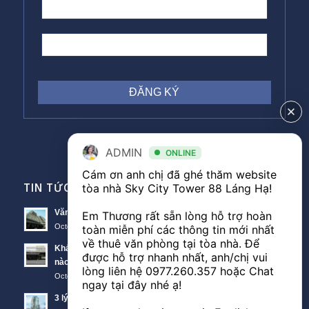
ADMIN
ONLINE
Cám ơn anh chị đã ghé thăm website 
TIN TỨC VĂN PHÒNG
tòa nhà Sky City Tower 88 Láng Hạ! 

Văn phòng Sky City văn phòng cho thuê nổi bật tại Đống Đa
Em Thương rất sẵn lòng hỗ trợ hoàn 
October 11, 2018 - 10:00 am
toàn miễn phí các thông tin mới nhất 
về thuê văn phòng tại tòa nhà. Để 
Khách hàng thuê văn phòng The Lancaster theo diện tích
được hỗ trợ nhanh nhất, anh/chị vui 
nào?
lòng liên hệ 
0977.260.357
 hoặc Chat 
October 11, 2018 - 3:51 am
ngay tại đây nhé ạ! 

3 lý do nên thuê văn phòng Sunwah Tower