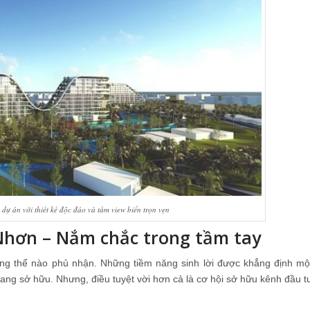
dự án với thiết kế độc đáo và tầm view biển trọn vẹn
 Nhơn – Nắm chắc trong tầm tay
ông thể nào phủ nhận. Những tiềm năng sinh lời được khẳng định mộ
 đang sở hữu. Nhưng, điều tuyệt vời hơn cả là cơ hội sở hữu kênh đầu t