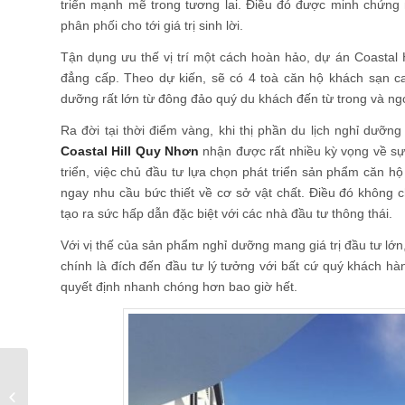
triển mạnh mẽ trong tương lai. Điều đó được minh chứng m
phân phối cho tới giá trị sinh lời.
Tận dụng ưu thế vị trí một cách hoàn hảo, dự án Coastal
đẳng cấp. Theo dự kiến, sẽ có 4 toà căn hộ khách sạn 
dưỡng rất lớn từ đông đảo quý du khách đến từ trong và ng
Ra đời tại thời điểm vàng, khi thị phần du lịch nghỉ dư
Coastal Hill Quy Nhơn
nhận được rất nhiều kỳ vọng về sự
triển, việc chủ đầu tư lựa chọn phát triển sản phẩm căn hộ 
ngay nhu cầu bức thiết về cơ sở vật chất. Điều đó không 
tạo ra sức hấp dẫn đặc biệt với các nhà đầu tư thông thái.
Với vị thế của sản phẩm nghỉ dưỡng mang giá trị đầu tư lớ
chính là đích đến đầu tư lý tưởng với bất cứ quý khách hàn
quyết định nhanh chóng hơn bao giờ hết.
Vinpearl Nam Hội An
Villas – Lựa chọn khôn