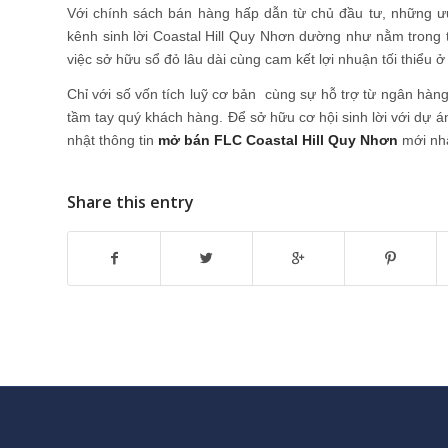
Với chính sách bán hàng hấp dẫn từ chủ đầu tư, những ư
kênh sinh lời Coastal Hill Quy Nhơn dường như nằm trong 
việc sở hữu sổ đỏ lâu dài cùng cam kết lợi nhuận tối thiểu 
Chỉ với số vốn tích luỹ cơ bản cùng sự hỗ trợ từ ngân hàng
tầm tay quý khách hàng. Để sở hữu cơ hội sinh lời với dự á
nhật thông tin
mở bán FLC Coastal Hill Quy Nhơn
mới nhấ
Share this entry