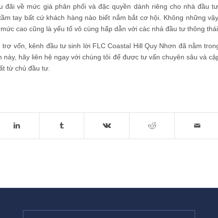
u đãi về mức giá phân phối và đặc quyền dành riêng cho nhà đầu tư
tầm tay bất cứ khách hàng nào biết nắm bắt cơ hội. Không những vậy
ở mức cao cũng là yếu tố vô cùng hấp dẫn với các nhà đầu tư thông thái
 trợ vốn, kênh đầu tư sinh lời FLC Coastal Hill Quy Nhơn đã nằm tron
n này, hãy liên hệ ngay với chúng tôi để được tư vấn chuyên sâu và cậ
t từ chủ đầu tư.