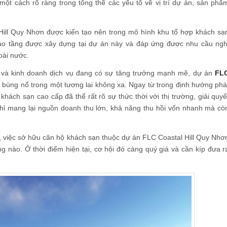
ột cách rõ ràng trong tổng thể các yếu tố về vị trí dự án, sản phẩ
 Hill Quy Nhơn được kiến tạo nên trong mô hình khu tổ hợp khách sạ
cao tầng được xây dựng tại dự án này và đáp ứng được nhu cầu ngh
oài nước.
ỡng và kinh doanh dịch vụ đang có sự tăng trưởng mạnh mẽ, dự án
FL
 bùng nổ trong một tương lai không xa. Ngay từ trong định hướng phá
khách sạn cao cấp đã thể rất rõ sự thức thời với thị trường, giải quyế
chỉ mang lại nguồn doanh thu lớn, khả năng thu hồi vốn nhanh mà cò
n, việc sở hữu căn hộ khách sạn thuộc dự án FLC Coastal Hill Quy Nhơ
g nào. Ở thời điểm hiện tại, cơ hội đó càng quý giá và cần kíp đưa r