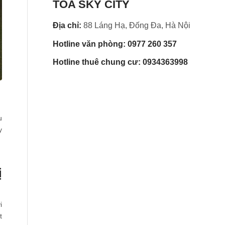
TÒA SKY CITY
Địa chỉ:
88 Láng Hạ, Đống Đa, Hà Nội
Hotline văn phòng: 0977 260 357
Hotline thuê chung cư: 0934363998
u
y
ị
i
t