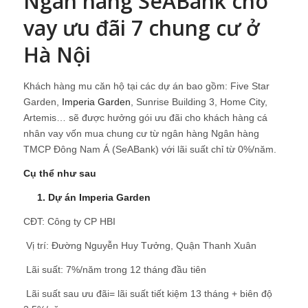
Ngân hàng SeABank cho
vay ưu đãi 7 chung cư ở
Hà Nội
Khách hàng mu căn hộ tại các dự án bao gồm: Five Star
Garden,
Imperia Garden
, Sunrise Building 3, Home City,
Artemis… sẽ được hưởng gói ưu đãi cho khách hàng cá
nhân vay vốn mua chung cư từ ngân hàng Ngân hàng
TMCP Đông Nam Á (SeABank) với lãi suất chỉ từ 0%/năm.
Cụ thể như sau
1.
Dự án Imperia Garden
CĐT: Công ty CP HBI
 Vị trí: Đường Nguyễn Huy Tưởng, Quận Thanh Xuân
 Lãi suất: 7%/năm trong 12 tháng đầu tiên
 Lãi suất sau ưu đãi= lãi suất tiết kiệm 13 tháng + biên độ