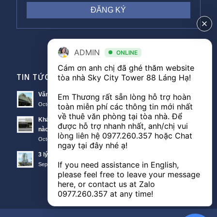
ADMIN
ONLINE
Cám ơn anh chị đã ghé thăm website 
TIN TỨC VĂN PHÒNG
tòa nhà Sky City Tower 88 Láng Hạ! 

Văn phòng Sky City văn phòng cho thuê nổi bật tại Đống Đa
Em Thương rất sẵn lòng hỗ trợ hoàn 
October 11, 2018 - 10:00 am
toàn miễn phí các thông tin mới nhất 
về thuê văn phòng tại tòa nhà. Để 
Khách hàng thuê văn phòng The Lancaster theo diện tích
được hỗ trợ nhanh nhất, anh/chị vui 
nào?
lòng liên hệ 
0977.260.357
 hoặc Chat 
October 11, 2018 - 3:51 am
ngay tại đây nhé ạ! 

3 lý do nên thuê văn phòng Sunwah Tower
If you need assistance in English, 
September 21, 2018 - 3:48 am
please feel free to leave your message 
here, or contact us at Zalo 
0977.260.357
 at any time!