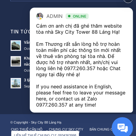
ADMIN
ONLINE
Cám ơn anh chị đã ghé thăm website 
TIN TỨC VĂN PHÒNG
tòa nhà Sky City Tower 88 Láng Hạ! 

Văn phòng Sky City văn phòng cho thuê nổi bật tại Đống Đa
Em Thương rất sẵn lòng hỗ trợ hoàn 
October 11, 2018 - 10:00 am
toàn miễn phí các thông tin mới nhất 
về thuê văn phòng tại tòa nhà. Để 
Khách hàng thuê văn phòng The Lancaster theo diện tích
được hỗ trợ nhanh nhất, anh/chị vui 
nào?
lòng liên hệ 
0977.260.357
 hoặc Chat 
October 11, 2018 - 3:51 am
ngay tại đây nhé ạ! 

3 lý do nên thuê văn phòng Sunwah Tower
If you need assistance in English, 
September 21, 2018 - 3:48 am
please feel free to leave your message 
here, or contact us at Zalo 
0977.260.357
 at any time!
© Copyright -
Sky City 88 Láng Hạ
CHO THUÊ CĂN HỘ
CHUNG CƯ SKY CITY
BÁN CHUNG CƯ
KÝ GỬI CĂN HỘ
MẶT BẰNG CHUNG CƯ
LIÊN HỆ THUÊ CHUNG CƯ: 0934363998