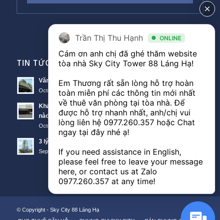
Trần Thị Thu Hạnh
ONLINE
Cám ơn anh chị đã ghé thăm website 
TIN TỨC VĂN PHÒNG
tòa nhà Sky City Tower 88 Láng Hạ! 

Văn phòng Sky City văn phòng cho thuê nổi bật tại Đống Đa
Em Thương rất sẵn lòng hỗ trợ hoàn 
October 11, 2018 - 10:00 am
toàn miễn phí các thông tin mới nhất 
về thuê văn phòng tại tòa nhà. Để 
Khách hàng thuê văn phòng The Lancaster theo diện tích
được hỗ trợ nhanh nhất, anh/chị vui 
nào?
lòng liên hệ 
0977.260.357
 hoặc Chat 
October 11, 2018 - 3:51 am
ngay tại đây nhé ạ! 

3 lý do nên thuê văn phòng Sunwah Tower
If you need assistance in English, 
September 21, 2018 - 3:48 am
please feel free to leave your message 
here, or contact us at Zalo 
0977.260.357
 at any time!
© Copyright -
Sky City 88 Láng Hạ