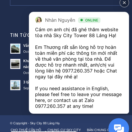
Nhàn Nguyễn
ONLINE
Cám ơn anh chị đã ghé thăm website 
TIN TỨC VĂN PHÒNG
tòa nhà Sky City Tower 88 Láng Hạ! 

Văn phòng Sky City văn phòng cho thuê nổi bật tại Đống Đa
Em Thương rất sẵn lòng hỗ trợ hoàn 
October 11, 2018 - 10:00 am
toàn miễn phí các thông tin mới nhất 
về thuê văn phòng tại tòa nhà. Để 
Khách hàng thuê văn phòng The Lancaster theo diện tích
được hỗ trợ nhanh nhất, anh/chị vui 
nào?
lòng liên hệ 
0977.260.357
 hoặc Chat 
October 11, 2018 - 3:51 am
ngay tại đây nhé ạ! 

3 lý do nên thuê văn phòng Sunwah Tower
If you need assistance in English, 
September 21, 2018 - 3:48 am
please feel free to leave your message 
here, or contact us at Zalo 
0977.260.357
 at any time!
© Copyright -
Sky City 88 Láng Hạ
CHO THUÊ CĂN HỘ
CHUNG CƯ SKY CITY
BÁN CHUNG CƯ