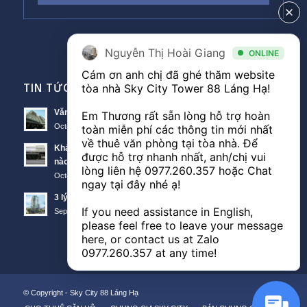
Nguyễn Thị Hoài Giang
ONLINE
Cám ơn anh chị đã ghé thăm website 
TIN TỨC VĂN PHÒNG
tòa nhà Sky City Tower 88 Láng Hạ! 

Văn phòng Sky City văn phòng cho thuê nổi bật tại Đống Đa
Em Thương rất sẵn lòng hỗ trợ hoàn 
October 11, 2018 - 10:00 am
toàn miễn phí các thông tin mới nhất 
về thuê văn phòng tại tòa nhà. Để 
Khách hàng thuê văn phòng The Lancaster theo diện tích
được hỗ trợ nhanh nhất, anh/chị vui 
nào?
lòng liên hệ 
0977.260.357
 hoặc Chat 
October 11, 2018 - 3:51 am
ngay tại đây nhé ạ! 

3 lý do nên thuê văn phòng Sunwah Tower
If you need assistance in English, 
September 21, 2018 - 3:48 am
please feel free to leave your message 
here, or contact us at Zalo 
0977.260.357
 at any time!
© Copyright -
Sky City 88 Láng Hạ