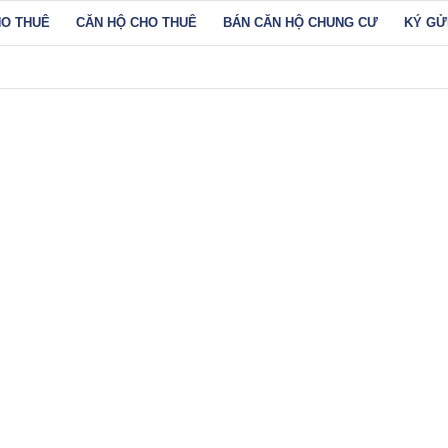
HO THUÊ
CĂN HỘ CHO THUÊ
BÁN CĂN HỘ CHUNG CƯ
KÝ GỬ