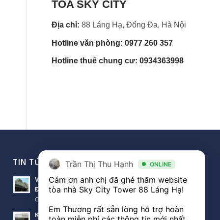
TÒA SKY CITY
Địa chỉ:
88 Láng Hạ, Đống Đa, Hà Nội
Hotline văn phòng: 0977 260 357
Hotline thuê chung cư: 0934363998
TIN TỨC VĂN PHÒNG
Trần Thị Thu Hạnh
ONLINE
Cám ơn anh chị đã ghé thăm website 
Văn phòng Sky City văn phòng cho thuê nổi bật tại
tòa nhà Sky City Tower 88 Láng Hạ! 

Đống Đa
October 11, 2018 - 10:00 am
Em Thương rất sẵn lòng hỗ trợ hoàn 
Khách hàng thuê văn phòng The Lancaster theo diện
toàn miễn phí các thông tin mới nhất 