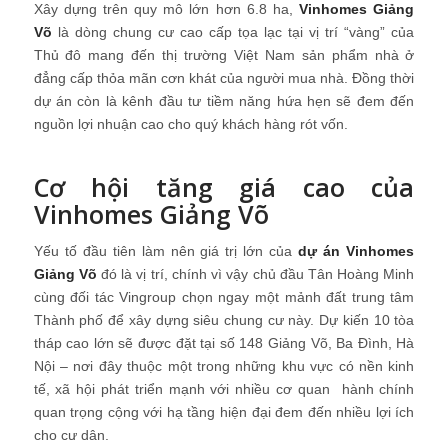
Xây dựng trên quy mô lớn hơn 6.8 ha,
Vinhomes Giảng
Võ
là dòng chung cư cao cấp tọa lạc tại vị trí “vàng” của
Thủ đô mang đến thị trường Việt Nam sản phẩm nhà ở
đẳng cấp thỏa mãn cơn khát của người mua nhà. Đồng thời
dự án còn là kênh đầu tư tiềm năng hứa hẹn sẽ đem đến
nguồn lợi nhuận cao cho quý khách hàng rót vốn.
Cơ hội tăng giá cao của
Vinhomes Giảng Võ
Yếu tố đầu tiên làm nên giá trị lớn của
dự án Vinhomes
Giảng Võ
đó là vị trí, chính vì vậy chủ đầu Tân Hoàng Minh
cùng đối tác Vingroup chọn ngay một mảnh đất trung tâm
Thành phố để xây dựng siêu chung cư này. Dự kiến 10 tòa
tháp cao lớn sẽ được đặt tại số 148 Giảng Võ, Ba Đình, Hà
Nội – nơi đây thuộc một trong những khu vực có nền kinh
tế, xã hội phát triển mạnh với nhiều cơ quan hành chính
quan trọng cộng với hạ tầng hiện đại đem đến nhiều lợi ích
cho cư dân.