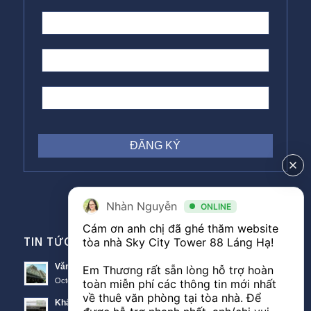
Nhàn Nguyễn
ONLINE
Cám ơn anh chị đã ghé thăm website 
TIN TỨC VĂN PHÒNG
tòa nhà Sky City Tower 88 Láng Hạ! 

Văn phòng Sky City văn phòng cho thuê nổi bật tại Đống Đa
Em Thương rất sẵn lòng hỗ trợ hoàn 
October 11, 2018 - 10:00 am
toàn miễn phí các thông tin mới nhất 
về thuê văn phòng tại tòa nhà. Để 
Khách hàng thuê văn phòng The Lancaster theo diện tích