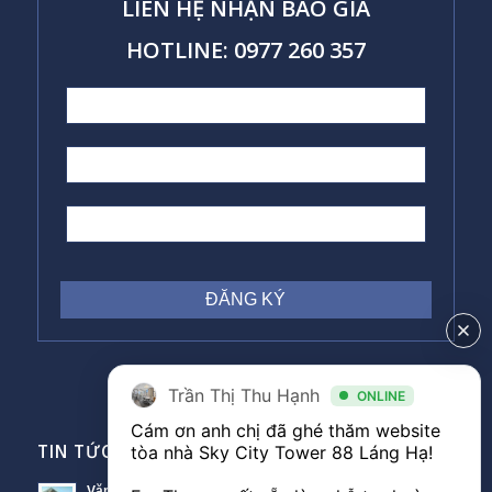
LIÊN HỆ NHẬN BÁO GIÁ
HOTLINE: 0977 260 357
Trần Thị Thu Hạnh
ONLINE
Cám ơn anh chị đã ghé thăm website 
TIN TỨC VĂN PHÒNG
tòa nhà Sky City Tower 88 Láng Hạ! 

Văn phòng Sky City văn phòng cho thuê nổi bật tại Đống Đa