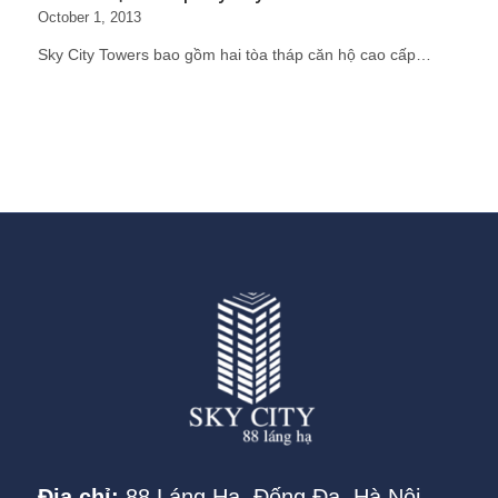
October 1, 2013
Sky City Towers bao gồm hai tòa tháp căn hộ cao cấp…
Địa chỉ:
88 Láng Hạ, Đống Đa, Hà Nội