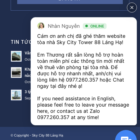
Nhàn Nguyễn
ONLINE
Cám ơn anh chị đã ghé thăm website 
TIN TỨC VĂN PHÒNG
tòa nhà Sky City Tower 88 Láng Hạ! 

Văn phòng Sky City văn phòng cho thuê nổi bật tại Đống Đa
Em Thương rất sẵn lòng hỗ trợ hoàn 
October 11, 2018 - 10:00 am
toàn miễn phí các thông tin mới nhất 
về thuê văn phòng tại tòa nhà. Để 
Khách hàng thuê văn phòng The Lancaster theo diện tích
được hỗ trợ nhanh nhất, anh/chị vui 
nào?
lòng liên hệ 
0977.260.357
 hoặc Chat 
October 11, 2018 - 3:51 am
ngay tại đây nhé ạ! 

3 lý do nên thuê văn phòng Sunwah Tower
If you need assistance in English, 
September 21, 2018 - 3:48 am
please feel free to leave your message 
here, or contact us at Zalo 
0977.260.357
 at any time!
© Copyright -
Sky City 88 Láng Hạ