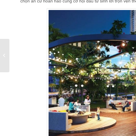
chọn an cư hoàn hảo cùng cơ hội đầu tư sinh lời trọn vẹn th
Những điều bạn chưa
biết về Khu đô thị
Times City