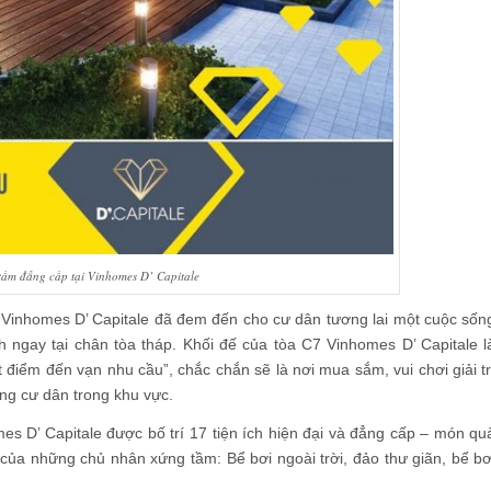
 tầm đẳng cấp tại Vinhomes D’ Capitale
tư Vinhomes D’ Capitale đã đem đến cho cư dân tương lai một cuộc sốn
ch ngay tại chân tòa tháp. Khối đế của tòa C7 Vinhomes D’ Capitale l
điểm đến vạn nhu cầu”, chắc chắn sẽ là nơi mua sắm, vui chơi giải tr
ng cư dân trong khu vực.
es D’ Capitale được bố trí 17 tiện ích hiện đại và đẳng cấp – món qu
của những chủ nhân xứng tầm: Bể bơi ngoài trời, đảo thư giãn, bể bơ