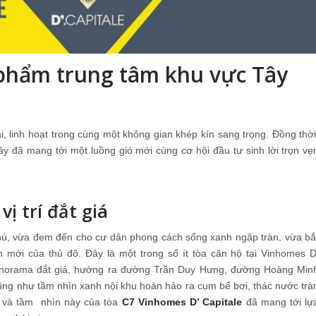
 phẩm trung tâm khu vực Tây
i, linh hoạt trong cùng một không gian khép kín sang trọng. Đồng thời
 đây đã mang tới một luồng gió mới cùng cơ hội đầu tư sinh lời trọn vẹ
ị trí đắt giá
hú, vừa đem đến cho cư dân phong cách sống xanh ngập tràn, vừa bắ
h mới của thủ đô. Đây là một trong số ít tòa căn hộ tại Vinhomes D
anorama đắt giá, hướng ra đường Trần Duy Hưng, đường Hoàng Min
ng như tầm nhìn xanh nội khu hoàn hảo ra cụm bể bơi, thác nước trà
rí và tầm nhìn này của tòa
C7 Vinhomes D’ Capitale
đã mang tới lự