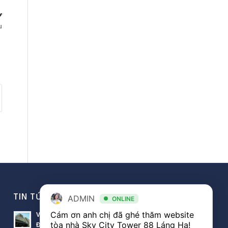
ở
u
TIN TỨC VĂN PHÒNG
ADMIN
ONLINE
Cám ơn anh chị đã ghé thăm website 
Văn phòng Sky City văn phòng cho thuê nổi bật tại
tòa nhà Sky City Tower 88 Láng Hạ! 

Đống Đa