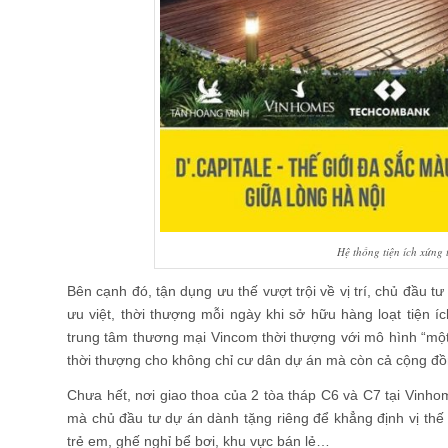
Hệ thống tiện ích xứng
Bên cạnh đó, tận dụng ưu thế vượt trội về vị trí, chủ đầu 
ưu việt, thời thượng mỗi ngày khi sở hữu hàng loạt tiện í
trung tâm thương mại Vincom thời thượng với mô hình “một 
thời thượng cho không chỉ cư dân dự án mà còn cả cộng đồ
Chưa hết, nơi giao thoa của 2 tòa tháp C6 và C7 tại Vinhom
mà chủ đầu tư dự án dành tặng riêng để khẳng định vị thế 
trẻ em, ghế nghỉ bể bơi, khu vực bán lẻ…