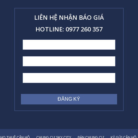
LIÊN HỆ NHẬN BÁO GIÁ
HOTLINE: 0977 260 357
HO THUÊ CĂN HỘ
CHUNG CƯ SKY CITY
BÁN CHUNG CƯ
KÝ GỬI CĂN HỘ