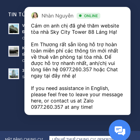
TIN TỨC VĂN PHÒNG
Nhàn Nguyễn
ONLINE
Cám ơn anh chị đã ghé thăm website 
Văn phòng Sky City văn phòng cho thuê nổi bật tại
tòa nhà Sky City Tower 88 Láng Hạ! 

Đống Đa
October 11, 2018 - 10:00 am
Em Thương rất sẵn lòng hỗ trợ hoàn 
Khách hàng thuê văn phòng The Lancaster theo diện
toàn miễn phí các thông tin mới nhất 
tích nào?
về thuê văn phòng tại tòa nhà. Để 
October 11, 2018 - 3:51 am
được hỗ trợ nhanh nhất, anh/chị vui 
lòng liên hệ 
0977.260.357
 hoặc Chat 
3 lý do nên thuê văn phòng Sunwah Tower
ngay tại đây nhé ạ! 

September 21, 2018 - 3:48 am
If you need assistance in English, 
please feel free to leave your message 
here, or contact us at Zalo 
0977.260.357
 at any time!
MẶT BẰNG CHUNG CƯ
LIÊN HỆ THUÊ CHUNG CƯ: 0934363998