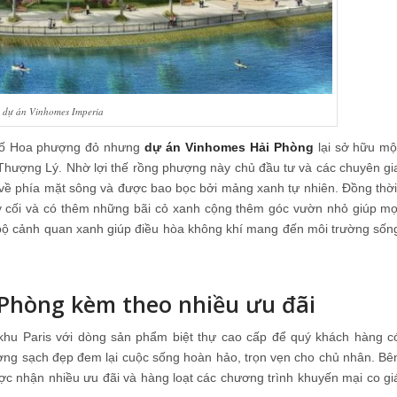
 dự án Vinhomes Imperia
 phố Hoa phượng đỏ nhưng
dự án Vinhomes Hải Phòng
lại sở hữu mộ
Thượng Lý. Nhờ lợi thế rồng phượng này chủ đầu tư và các chuyên gi
w về phía mặt sông và được bao bọc bởi mảng xanh tự nhiên. Đồng thời
ây cối và có thêm những bãi cỏ xanh cộng thêm góc vườn nhỏ giúp mọ
 bộ cảnh quan xanh giúp điều hòa không khí mang đến môi trường sốn
 Phòng
kèm theo nhiều ưu đãi
hu Paris với dòng sản phẩm biệt thự cao cấp để quý khách hàng c
rường sạch đẹp đem lại cuộc sống hoàn hảo, trọn vẹn cho chủ nhân. Bê
 nhận nhiều ưu đãi và hàng loạt các chương trình khuyến mại co gi