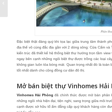
đầu tư AB Central
Square Nha Trang?
Phân khu
Đặc biệt thật đáng quý khi tọa lạc giữa trung tâm thành
địa thế vô cùng đắc địa gần với 2 dòng sông: Cửa Cấm và 
kiến trúc đã thiết kế hệ thống biệt thự hướng trọn tầm vie
ngay bên cạnh những ngôi biệt thự được trồng các loại c
không gian luôn tỏa bóng mát. Quan trọng nhất đó là toàn
tốt nhất dành cho cộng đồng cư dân đô thị.
Mở bán biệt thự Vinhomes Hải
Vinhomes Hải Phòng
đã chính thức được mở bán phân k
những ngôi nhà hiện đại, tiện nghi, sang trọng giữa môi t
cạnh được sở hữu tổ ấm đẳng cấp quý khách hàng còn được