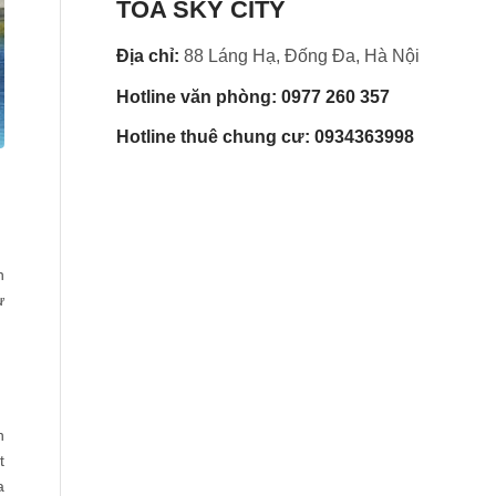
TÒA SKY CITY
Địa chỉ:
88 Láng Hạ, Đống Đa, Hà Nội
Hotline văn phòng: 0977 260 357
Hotline thuê chung cư: 0934363998
n
ự
h
t
a